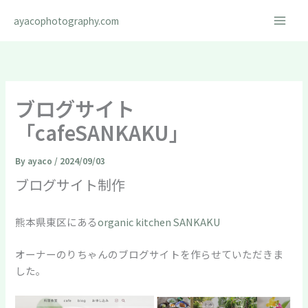
内
ayacophotography.com
容
を
ス
キ
ッ
ブログサイト
プ
「cafeSANKAKU」
By
ayaco
/
2024/09/03
ブログサイト制作
熊本県東区にある
organic kitchen SANKAKU
オーナーのりちゃんのブログサイトを作らせていただきま
した。