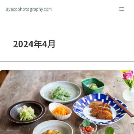
内
ayacophotography.com
容
を
ス
キ
ッ
2024年4月
プ