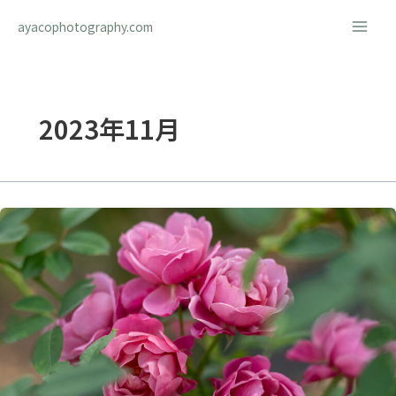
内
ayacophotography.com
容
を
ス
キ
ッ
2023年11月
プ